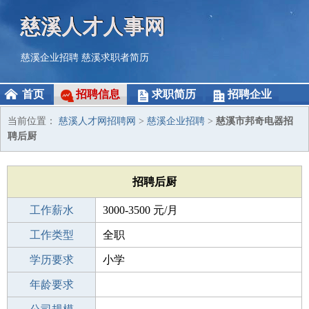
慈溪人才人事网
慈溪企业招聘
慈溪求职者简历
首页
招聘信息
求职简历
招聘企业
当前位置：
慈溪人才网招聘网
>
慈溪企业招聘
>
慈溪市邦奇电器招
聘后厨
招聘后厨
工作薪水
3000-3500 元/月
招聘人数
工作类型
1人
全职
性别要求
学历要求
-
小学
工作经验
年龄要求
不限