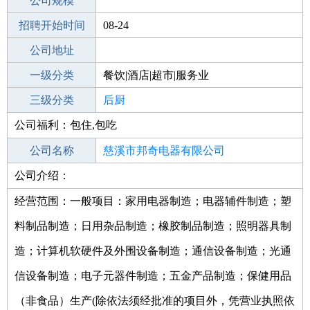
工作地点
公司规模
招聘开始时间
公司电话
08-24
招聘结束时间
公司地址
2022-02-24
一级分类
餐饮|酒店|超市|服务业
二级分类
三级分类
餐饮
后厨
公司福利：包住,包吃
其他行业
自助餐
公司名称
慈溪市邦奇电器有限公司
公司介绍：
公司类型
有限责任公司(自然人独资)
经营范围：一般项目：家用电器制造；电器辅件制造；塑
料制品制造；日用杂品制造；橡胶制品制造；照明器具制
造；计算机软硬件及外围设备制造；通信设备制造；光通
信设备制造；电子元器件制造；五金产品制造；保健用品
（非食品）生产(除依法须经批准的项目外，凭营业执照依