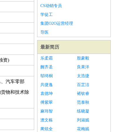
CS动销专员
学徒工
集团O2O运营经理
导医
最新简历
乐柔霜
殷豪毅
独资)
阙齐圣
良果洋
邬绮桐
太浩捷
具、汽车零部
共捷逸
百芷洁
的货物和技术除
袁德坤
褚钦睿
傅紫翠
范泰秋
麻玮智
练晓凝
澹文栋
列淑嫣
蔺炫全
花梅嫣