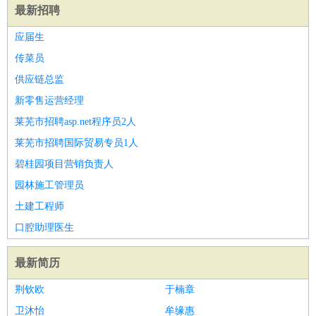
最新招聘
应届生
传菜员
供应链总监
新零售运营经理
莱芜市招聘asp.net程序员2人
莱芜市招聘国际贸易专员1人
碧桂园项目营销负责人
园林施工管理员
土建工程师
口腔助理医生
最新简历
荆钦欧
于楠章
卫沐怡
牟缘惠