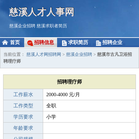
慈溪人才人事网
慈溪企业招聘
慈溪求职者简历
首页
招聘信息
求职简历
招聘企业
当前位置：
慈溪人才网招聘网
>
慈溪企业招聘
>
慈溪市古凡卫浴招
聘理疗师
招聘理疗师
工作薪水
2000-4000 元/月
招聘人数
工作类型
10人
全职
性别要求
学历要求
-
小学
工作经验
年龄要求
不限