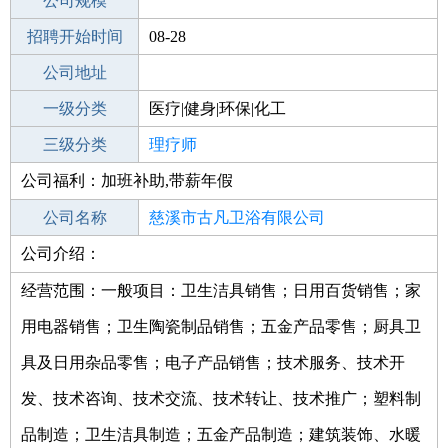
工作地点
公司规模
招聘开始时间
公司电话
08-28
招聘结束时间
公司地址
2022-02-28
一级分类
医疗|健身|环保|化工
二级分类
三级分类
医疗/护理
理疗师
公司福利：加班补助,带薪年假
其他行业
孕产服务
公司名称
慈溪市古凡卫浴有限公司
公司介绍：
公司类型
有限责任公司(自然人投资或控股)
经营范围：一般项目：卫生洁具销售；日用百货销售；家
用电器销售；卫生陶瓷制品销售；五金产品零售；厨具卫
具及日用杂品零售；电子产品销售；技术服务、技术开
发、技术咨询、技术交流、技术转让、技术推广；塑料制
品制造；卫生洁具制造；五金产品制造；建筑装饰、水暖