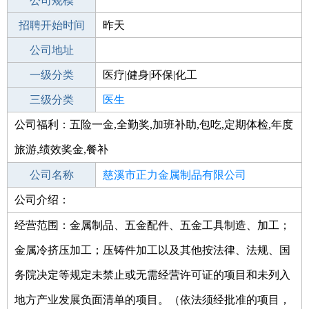
工作地点
公司规模
招聘开始时间
公司电话
昨天
招聘结束时间
公司地址
2021-09-25
一级分类
医疗|健身|环保|化工
二级分类
三级分类
医疗/护理
医生
公司福利：五险一金,全勤奖,加班补助,包吃,定期体检,年度
其他行业
制药/生物工程/医护
旅游,绩效奖金,餐补
公司名称
慈溪市正力金属制品有限公司
公司介绍：
公司类型
有限责任公司(自然人投资或控股)
经营范围：金属制品、五金配件、五金工具制造、加工；
金属冷挤压加工；压铸件加工以及其他按法律、法规、国
务院决定等规定未禁止或无需经营许可证的项目和未列入
地方产业发展负面清单的项目。（依法须经批准的项目，