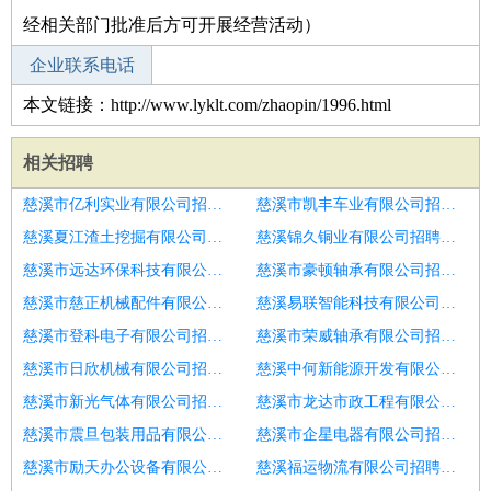
经相关部门批准后方可开展经营活动）
企业联系电话
本文链接：http://www.lyklt.com/zhaopin/1996.html
相关招聘
慈溪市亿利实业有限公司招聘！口腔助理
慈溪市凯丰车业有限公司招聘助理医师
慈溪夏江渣土挖掘有限公司招聘B超医生
慈溪锦久铜业有限公司招聘内科医生
慈溪市远达环保科技有限公司招聘口腔医生
慈溪市豪顿轴承有限公司招聘内科医生
慈溪市慈正机械配件有限公司招聘内科全科医生
慈溪易联智能科技有限公司招聘内科医生
慈溪市登科电子有限公司招聘妇科医生
慈溪市荣威轴承有限公司招聘内科执业医生
慈溪市日欣机械有限公司招聘麻醉科医生
慈溪中何新能源开发有限公司招聘麻醉科医生
慈溪市新光气体有限公司招聘眼科医生
慈溪市龙达市政工程有限公司招聘设备安全部经理
慈溪市震旦包装用品有限公司招聘口腔助理医生
慈溪市企星电器有限公司招聘医生助理
慈溪市励天办公设备有限公司招聘口腔实习生
慈溪福运物流有限公司招聘外科医生助理