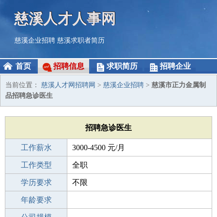
慈溪人才人事网
慈溪企业招聘
慈溪求职者简历
首页
招聘信息
求职简历
招聘企业
当前位置：
慈溪人才网招聘网
>
慈溪企业招聘
>
慈溪市正力金属制
品招聘急诊医生
招聘急诊医生
工作薪水
3000-4500 元/月
招聘人数
工作类型
1人
全职
性别要求
学历要求
-
不限
工作经验
年龄要求
不限