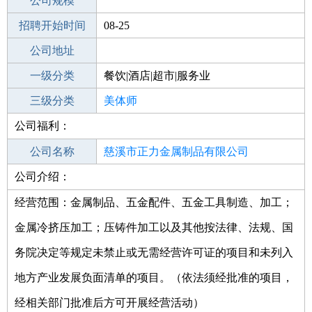
工作地点
公司规模
招聘开始时间
公司电话
08-25
招聘结束时间
公司地址
2022-02-25
一级分类
餐饮|酒店|超市|服务业
二级分类
三级分类
美容/美发
美体师
公司福利：
其他行业
美容美体
公司名称
慈溪市正力金属制品有限公司
公司介绍：
公司类型
有限责任公司(自然人投资或控股)
经营范围：金属制品、五金配件、五金工具制造、加工；
金属冷挤压加工；压铸件加工以及其他按法律、法规、国
务院决定等规定未禁止或无需经营许可证的项目和未列入
地方产业发展负面清单的项目。（依法须经批准的项目，
经相关部门批准后方可开展经营活动）