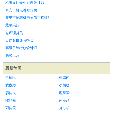
机电设计专业经理设计师
泰安市机电维修招聘
泰安市招聘机电维修工程师6
蔬果采购
仓库理货员
日结算快递分拣员
高级手绘特效设计师
高级运营
最新简历
申榆琳
季靖闲
武虞颖
令茜嫣
廖健良
翟星毅
陆韵菊
南圣靖
丙健辰
施亦峻