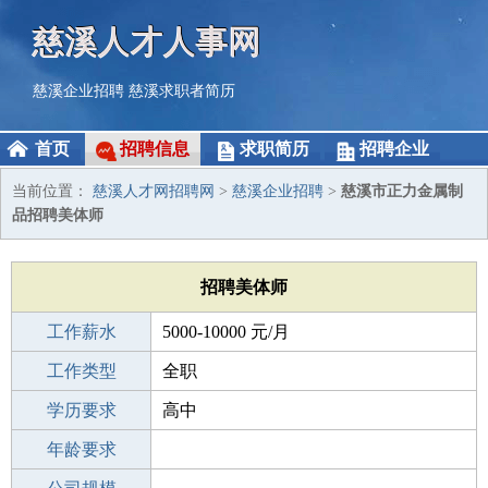
慈溪人才人事网
慈溪企业招聘
慈溪求职者简历
首页
招聘信息
求职简历
招聘企业
当前位置：
慈溪人才网招聘网
>
慈溪企业招聘
>
慈溪市正力金属制
品招聘美体师
招聘美体师
工作薪水
5000-10000 元/月
招聘人数
工作类型
5人
全职
性别要求
学历要求
-
高中
工作经验
年龄要求
不限