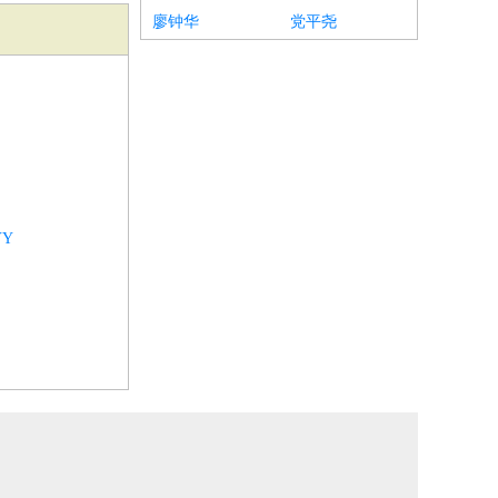
廖钟华
党平尧
Y