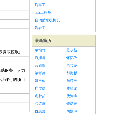
洗车工
.net工程师
自动贴盒机机长
洗衣工
最新简历
单怡竹
蓝少新
投资或控股)
滕娜睿
怀忆依
言婧瑶
危芸娇
仓储服务；人力
汝彬德
郝海杉
经营许可的项目
洪玉依
乐婷玉
广雯语
费琦纹
利梦茹
伏弥峰
包诗薇
鲍彦睿
仇惠漫
丙婕琳