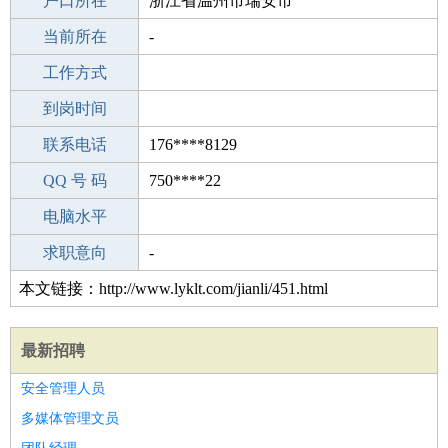
毕业学校
户口所在
上海市杨浦区业余大学
浙江省温州市瑞安市
所学专业
当前所在
-
-
工作经验
工作方式
12
驾 照
到岗时间
C照
期望月薪
联系电话
176****8129
手机号码
QQ 号 码
176****8129
750****22
微信号码
电脑水平
176****8129
外语水平
求职意向
-
本文链接：http://www.lyklt.com/jianli/451.html
最新招聘
安全管理人员
多媒体管理文员