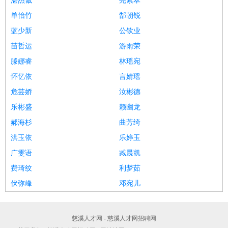
湛杰诚
尧紫翠
单怡竹
郜朝锐
蓝少新
公钦业
苗哲运
游雨荣
滕娜睿
林瑶宛
怀忆依
言婧瑶
危芸娇
汝彬德
乐彬盛
赖幽龙
郝海杉
曲芳绮
洪玉依
乐婷玉
广雯语
臧晨凯
费琦纹
利梦茹
伏弥峰
邓宛儿
慈溪人才网 - 慈溪人才网招聘网