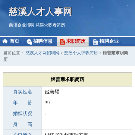
慈溪人才人事网
慈溪企业招聘
慈溪求职者简历
首页
招聘信息
求职简历
招聘企业
当前位置：
慈溪人才网招聘网
>
慈溪个人求职简历
>
姬善耀求职简
历
姬善耀求职简历
真实姓名
姬善耀
性 别
年 龄
男
39
出生年月
婚姻状况
1987-01-14
-
学 历
身 高
职校/技校
-