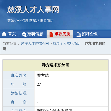
慈溪人才人事网
慈溪企业招聘
慈溪求职者简历
首页
招聘信息
求职简历
招聘企业
当前位置：
慈溪人才网招聘网
>
慈溪个人求职简历
>
乔方瑞求职简
历
乔方瑞求职简历
真实姓名
乔方瑞
性 别
年 龄
男
27
出生年月
婚姻状况
1999-10-06
-
学 历
身 高
高中
-