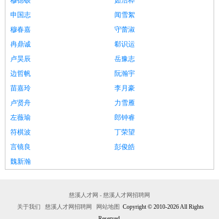
穆德硕
茹浩桦
申国志
闻雪絮
穆春嘉
守蕾淑
冉鼎诚
郗识运
卢昊辰
岳豫志
边哲帆
阮瀚宇
苗嘉玲
李月豪
卢贤舟
力雪雁
左薇瑜
郎钟睿
符棋波
丁荣望
言镜良
彭俊皓
魏新瀚
慈溪人才网 - 慈溪人才网招聘网
关于我们
慈溪人才网招聘网
网站地图
Copyright © 2010-2026 All Rights
Reserved.