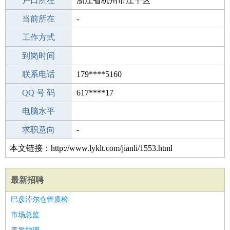
毕业学校
户口所在
职校/技校
浙江省杭州市江干区
所学专业
当前所在
-
-
工作经验
工作方式
0
驾 照
到岗时间
A照
期望月薪
联系电话
179****5160
手机号码
QQ 号 码
179****5160
617****17
微信号码
电脑水平
179****5160
外语水平
求职意向
-
本文链接：http://www.lyklt.com/jianli/1553.html
最新招聘
巴彦淖尔仓管质检
市场总监