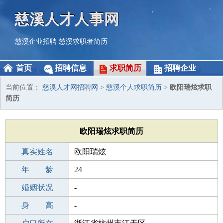
慈溪人才人事网
慈溪企业招聘
慈溪求职者简历
首页
招聘信息
求职简历
招聘企业
当前位置：
慈溪人才网招聘网
>
慈溪个人求职简历
>
欧阳瑞炫求职
简历
欧阳瑞炫求职简历
真实姓名
欧阳瑞炫
性 别
年 龄
男
24
出生年月
婚姻状况
2002-01-18
-
学 历
身 高
职校/技校
-