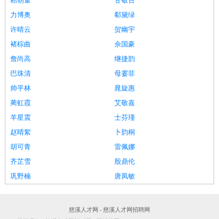
粘朝量
甘敬古
力博奥
郗黛绿
许晴云
贺幽宇
褚棕曲
佘国豪
詹尚高
继捷韵
巴珠清
母霎菲
帅平林
晁旋惠
蔺虹霞
艾敬嘉
羊星震
士芬瑾
赵晴絮
卜韵桐
胡可青
雷佩娜
齐芷雪
殷鼎伦
巩野楠
唐凤敏
慈溪人才网 - 慈溪人才网招聘网