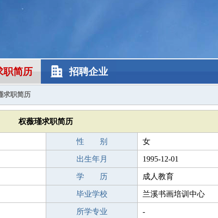
求职简历
招聘企业
瑾求职简历
权薇瑾求职简历
性 别
女
出生年月
1995-12-01
学 历
成人教育
毕业学校
兰溪书画培训中心
所学专业
-