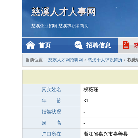
慈溪人才人事网
慈溪企业招聘
慈溪求职者简历
首页
招聘信息
当前位置：
慈溪人才网招聘网
>
慈溪个人求职简历
>
权薇
真实姓名
权薇瑾
年 龄
31
婚姻状况
-
身 高
-
户口所在
浙江省嘉兴市嘉善县