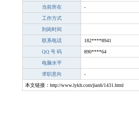
当前所在
-
工作方式
到岗时间
联系电话
182****8941
QQ 号 码
890****64
电脑水平
求职意向
-
本文链接：http://www.lyklt.com/jianli/1431.html