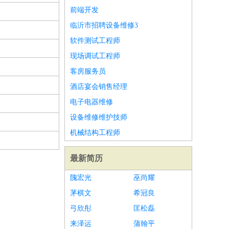
前端开发
临沂市招聘设备维修3
软件测试工程师
现场调试工程师
客房服务员
酒店宴会销售经理
电子电器维修
设备维修维护技师
机械结构工程师
最新简历
隗宏光
巫尚耀
茅棋文
希冠良
弓欣彤
匡松磊
来泽运
蒲翰平