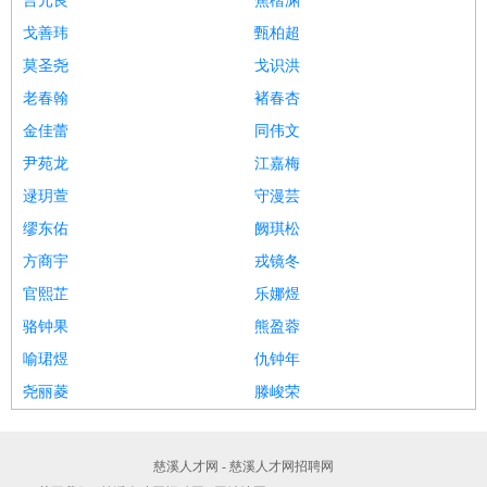
言元良
焦楷渊
戈善玮
甄柏超
莫圣尧
戈识洪
老春翰
褚春杏
金佳蕾
同伟文
尹苑龙
江嘉梅
逯玥萱
守漫芸
缪东佑
阙琪松
方商宇
戎镜冬
官熙芷
乐娜煜
骆钟果
熊盈蓉
喻珺煜
仇钟年
尧丽菱
滕峻荣
慈溪人才网 - 慈溪人才网招聘网