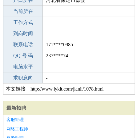
毕业学校
户口所在
珙县第一高级中学
河北省保定市蠡县
所学专业
当前所在
-
-
工作经验
工作方式
19
驾 照
到岗时间
B照
期望月薪
联系电话
171****0985
手机号码
QQ 号 码
171****0985
237****74
微信号码
电脑水平
171****0985
外语水平
求职意向
-
本文链接：http://www.lyklt.com/jianli/1078.html
最新招聘
客服经理
网络工程师