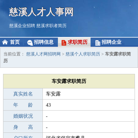
慈溪人才人事网
慈溪企业招聘
慈溪求职者简历
首页
招聘信息
求职简历
招聘企业
当前位置：
慈溪人才网招聘网
>
慈溪个人求职简历
>
车安露求职简
历
车安露求职简历
真实姓名
车安露
性 别
年 龄
女
43
出生年月
婚姻状况
1983-09-16
-
学 历
身 高
初中
-