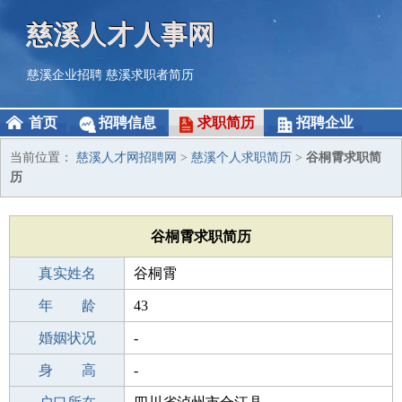
慈溪人才人事网
慈溪企业招聘
慈溪求职者简历
首页
招聘信息
求职简历
招聘企业
当前位置：
慈溪人才网招聘网
>
慈溪个人求职简历
>
谷桐霄求职简
历
谷桐霄求职简历
真实姓名
谷桐霄
性 别
年 龄
女
43
出生年月
婚姻状况
1983-05-16
-
学 历
身 高
本科
-