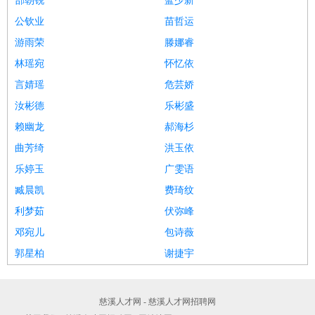
郜朝锐
蓝少新
公钦业
苗哲运
游雨荣
滕娜睿
林瑶宛
怀忆依
言婧瑶
危芸娇
汝彬德
乐彬盛
赖幽龙
郝海杉
曲芳绮
洪玉依
乐婷玉
广雯语
臧晨凯
费琦纹
利梦茹
伏弥峰
邓宛儿
包诗薇
郭星柏
谢捷宇
慈溪人才网 - 慈溪人才网招聘网