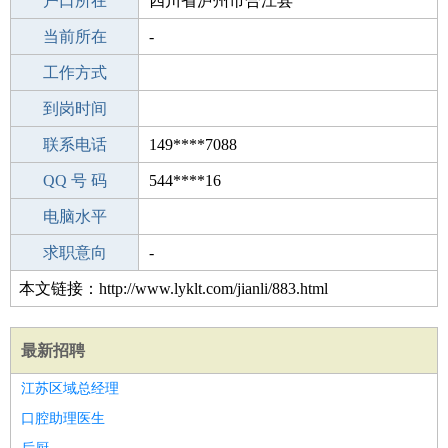
毕业学校
户口所在
本科
四川省泸州市合江县
所学专业
当前所在
-
-
工作经验
工作方式
19
驾 照
到岗时间
C照
期望月薪
联系电话
149****7088
手机号码
QQ 号 码
149****7088
544****16
微信号码
电脑水平
149****7088
外语水平
求职意向
-
本文链接：http://www.lyklt.com/jianli/883.html
最新招聘
江苏区域总经理
口腔助理医生