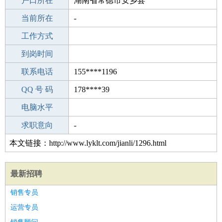
毕业学校
户口所在
深圳市布吉成人文化技术学校
湖南省常德市安乡县
所学专业
当前所在
-
-
工作经验
工作方式
13
驾 照
到岗时间
B照
期望月薪
联系电话
155****1196
手机号码
QQ 号 码
155****1196
178****39
微信号码
电脑水平
155****1196
外语水平
求职意向
-
本文链接：http://www.lyklt.com/jianli/1296.html
最新招聘
销售专员
运营专员