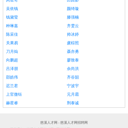
闵圣奇
田茜影
吴依钱
颜绮璇
钱黛莹
滕强楠
种琳嘉
齐雯云
陈采佳
帅冰婷
关果易
虞棕照
刀月灿
聂亦勇
向鹏超
廖致泰
吕泽朋
佘尚洪
邵皓伟
齐谷韶
迟兰君
宁波宇
上官微钰
元月霜
赫星睿
荆泰诚
慈溪人才网 - 慈溪人才网招聘网