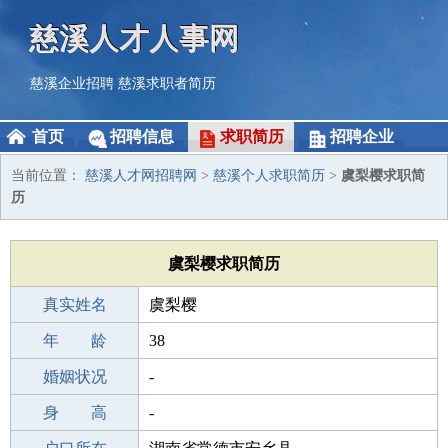
慈溪人才人事网
慈溪企业招聘
慈溪求职者简历
首页
招聘信息
求职简历
招聘企业
当前位置：
慈溪人才网招聘网
>
慈溪个人求职简历
>
虞梨樱求职简
历
虞梨樱求职简历
真实姓名
虞梨樱
性 别
年 龄
女
38
出生年月
婚姻状况
1988-07-01
-
学 历
身 高
职校/技校
-